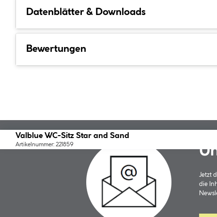
Datenblätter & Downloads
Bewertungen
Valblue WC-Sitz Star and Sand
Artikelnummer: 221859
Un
Jetzt
die In
Newsle