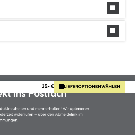
35.- €
LIEFEROPTIONEN
WÄHLEN
ekt ins Postfach
oduktneuheiten und mehr erhalten! Wir optimieren
jederzeit widerrufen – über den Abmeldelink im
timmungen
.