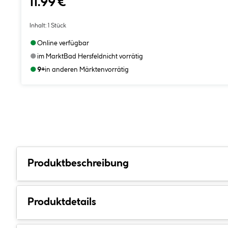
11.99 €
Inhalt:
1 Stück
●
Online verfügbar
●
im Markt
Bad Hersfeld
nicht vorrätig
●
9+
in anderen Märkten
vorrätig
Produktbeschreibung
Produktdetails