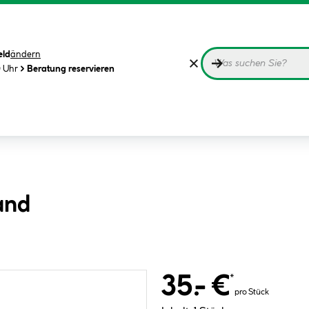
eld
ändern
0 Uhr
Beratung reservieren
and
35.- €
*
pro Stück