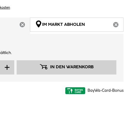
dkosten
IM MARKT ABHOLEN
ARTIKEL NICHT VERFÜGBAR
ARTIKEL
ltlich.
IN DEN WARENKORB
BayWa-Card-Bonus