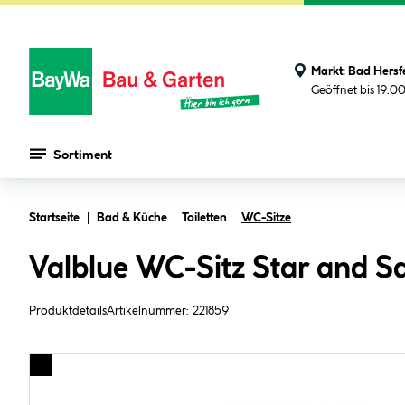
Markt:
Bad Hersf
Geöffnet bis 19:0
Sortiment
Zum Hauptinhalt springen
Startseite
Bad & Küche
Toiletten
WC-Sitze
Valblue WC-Sitz Star and S
Produktdetails
Artikelnummer:
221859
Bildergalerie überspringen