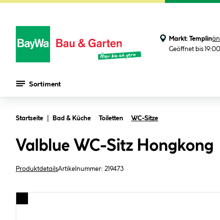
Markt:
Templin
än
Geöffnet bis 19:0
Sortiment
Zum Hauptinhalt springen
Startseite
Bad & Küche
Toiletten
WC-Sitze
Valblue WC-Sitz Hongkong
Produktdetails
Artikelnummer:
219473
Bildergalerie überspringen