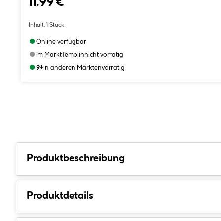
11.99 €
Inhalt:
1 Stück
●
Online verfügbar
●
im Markt
Templin
nicht vorrätig
●
9+
in anderen Märkten
vorrätig
Produktbeschreibung
Produktdetails