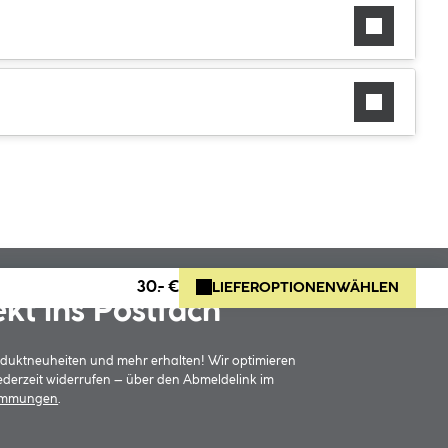
30.- €
LIEFEROPTIONEN
WÄHLEN
ekt ins Postfach
oduktneuheiten und mehr erhalten! Wir optimieren
jederzeit widerrufen – über den Abmeldelink im
timmungen
.