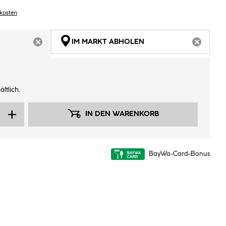
dkosten
IM MARKT ABHOLEN
ARTIKEL NICHT VERFÜGBAR
ARTIKEL
ltlich.
IN DEN WARENKORB
BayWa-Card-Bonus