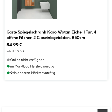
Gäste Spiegelschrank Karo Wotan Eiche, 1 Tür, 4
offene Fächer, 2 Glaseinlegeböden, B50cm
84.99 €
Inhalt:
1 Stück
●
Online nicht verfügbar
●
im Markt
Bad Hersfeld
vorrätig
●
9+
in anderen Märkten
vorrätig