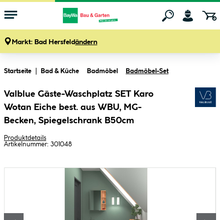
Markt:
Bad Hersfeld
ändern
Zum Hauptinhalt springen
Startseite
Bad & Küche
Badmöbel
Badmöbel-Set
Valblue Gäste-Waschplatz SET Karo
Wotan Eiche best. aus WBU, MG-
Becken, Spiegelschrank B50cm
Produktdetails
Artikelnummer:
301048
Bildergalerie überspringen