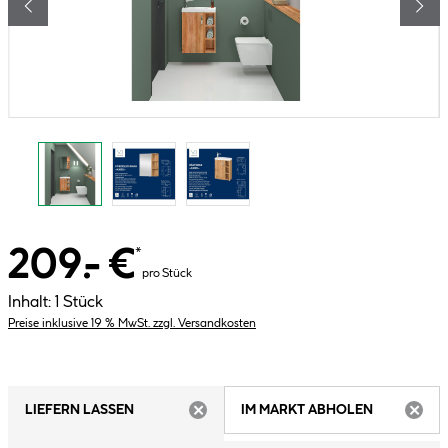
209.- €
*
pro Stück
Inhalt:
1 Stück
Preise inklusive 19 % MwSt. zzgl. Versandkosten
LIEFERN LASSEN
IM MARKT ABHOLEN
ARTIKEL NICHT VERFÜGBAR
ARTIK