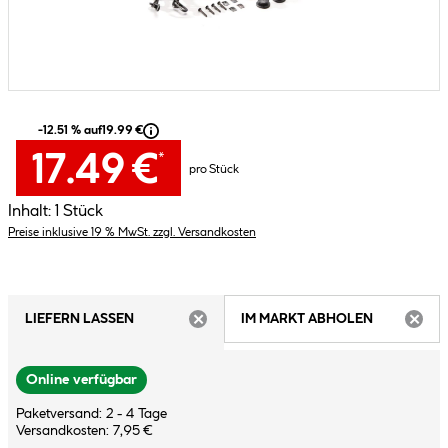
-12.51 % auf
19.99 €
17.49 €
*
pro Stück
Inhalt:
1 Stück
Preise inklusive 19 % MwSt. zzgl. Versandkosten
LIEFERN LASSEN
IM MARKT ABHOLEN
ARTIKEL NICHT VERFÜGBAR
ARTIK
Online verfügbar
Paketversand: 2 - 4 Tage
Versandkosten: 7,95 €