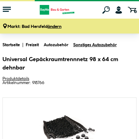
Markt:
Bad Hersfeld
ändern
Zum Hauptinhalt springen
Startseite
Freizeit
Autozubehör
Sonstiges Autozubehör
Universal Gepäckraumtrennnetz 98 x 64 cm
dehnbar
Produktdetails
Artikelnummer:
918766
Bildergalerie überspringen