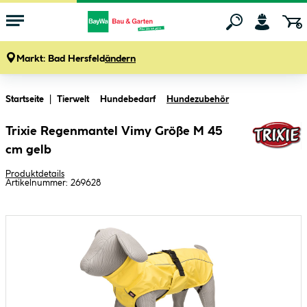
Markt:
Bad Hersfeld
ändern
Zum Hauptinhalt springen
Startseite
Tierwelt
Hundebedarf
Hundezubehör
Trixie Regenmantel Vimy Größe M 45
cm gelb
Produktdetails
Artikelnummer:
269628
Bildergalerie überspringen