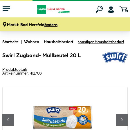
Markt:
Bad Hersfeld
ändern
Zum Hauptinhalt springen
Startseite
Wohnen
Haushaltsbedarf
sonstiger Haushaltsbedarf
Swirl Zugband- Müllbeutel 20 L
Produktdetails
Artikelnummer:
412703
Bildergalerie überspringen