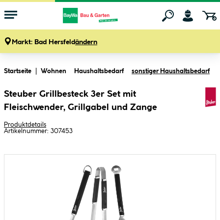
Markt:
Bad Hersfeld
ändern
Zum Hauptinhalt springen
Startseite
Wohnen
Haushaltsbedarf
sonstiger Haushaltsbedarf
Steuber Grillbesteck 3er Set mit
Fleischwender, Grillgabel und Zange
Produktdetails
Artikelnummer:
307453
Bildergalerie überspringen