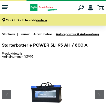
Markt:
Bad Hersfeld
ändern
Zum Hauptinhalt springen
Startseite
Freizeit
Autozubehör
Autoreparatur & Autowartung
Starterbatterie POWER SLI 95 AH / 800 A
Produktdetails
Artikelnummer:
101995
Bildergalerie überspringen