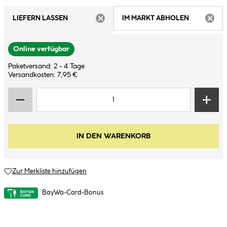
LIEFERN LASSEN
IM MARKT ABHOLEN
ARTIKEL NICHT VERFÜGBAR
ARTIK
Online verfügbar
Paketversand: 2 - 4 Tage
Versandkosten: 7,95 €
IN DEN WARENKORB
Zur Merkliste hinzufügen
BayWa-Card-Bonus