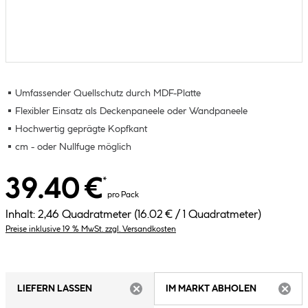
Umfassender Quellschutz durch MDF-Platte
Flexibler Einsatz als Deckenpaneele oder Wandpaneele
Hochwertig geprägte Kopfkant
cm - oder Nullfuge möglich
39.40 €
*
pro Pack
Inhalt:
2,46 Quadratmeter
(16.02 € / 1 Quadratmeter)
Preise inklusive 19 % MwSt. zzgl. Versandkosten
LIEFERN LASSEN
IM MARKT ABHOLEN
ARTIKEL NICHT VERFÜGBAR
ARTIK