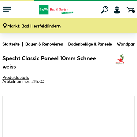
Markt:
Bad Hersfeld
ändern
Zum Hauptinhalt springen
Startseite
Bauen & Renovieren
Bodenbeläge & Paneele
Wandpanee
Specht Classic Paneel 10mm Schnee
weiss
Produktdetails
Artikelnummer:
214603
Bildergalerie überspringen