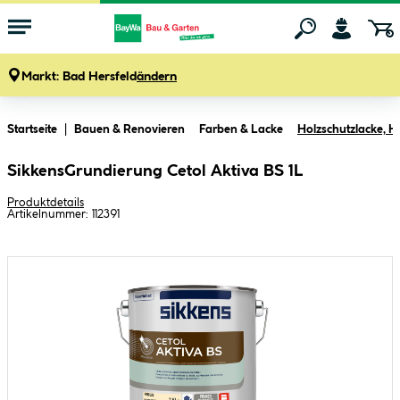
Markt:
Bad Hersfeld
ändern
Zum Hauptinhalt springen
Startseite
Bauen & Renovieren
Farben & Lacke
Holzschutzlacke, H
SikkensGrundierung Cetol Aktiva BS 1L
Produktdetails
Artikelnummer:
112391
Bildergalerie überspringen