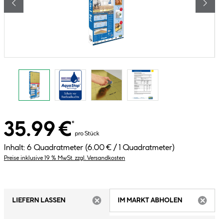
35.99 €
*
pro Stück
Inhalt:
6 Quadratmeter
(6.00 € / 1 Quadratmeter)
Preise inklusive 19 % MwSt. zzgl. Versandkosten
LIEFERN LASSEN
IM MARKT ABHOLEN
ARTIKEL NICHT VERFÜGBAR
ARTIK