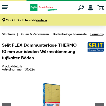
Markt:
Bad Hersfeld
ändern
Zum Hauptinhalt springen
Startseite
Bauen & Renovieren
Bodenbeläge & Paneele
Laminat-, 
Selit FLEX Dämmunterlage THERMO
10 mm zur idealen Wärmedämmung
fußkalter Böden
Produktdetails
Artikelnummer:
586226
Bildergalerie überspringen