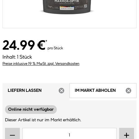
24.99 €
*
pro Stück
Inhalt:
1 Stück
Preise inklusive 19 % MwSt. zzgl. Versandkosten
LIEFERN LASSEN
IM MARKT ABHOLEN
ARTIKEL NICHT VERFÜGBAR
ARTIK
Online nicht verfügbar
Dieser Artikel ist nur im Markt erhältlich.