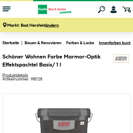
Markt:
Bad Hersfeld
ändern
Zum Hauptinhalt springen
Startseite
Bauen & Renovieren
Farben & Lacke
Innenfarben bunt &
Schöner Wohnen Farbe Marmor-Optik
Effektspachtel Basis/ 1 l
Produktdetails
Artikelnummer:
918728
Bildergalerie überspringen