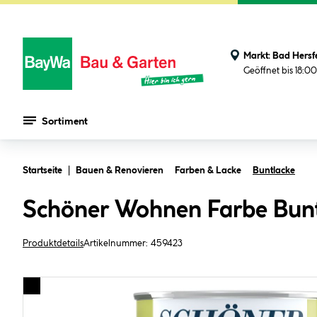
Markt:
Bad Hersf
Geöffnet bis 18:0
Sortiment
Zum Hauptinhalt springen
Startseite
Bauen & Renovieren
Farben & Lacke
Buntlacke
Schöner Wohnen Farbe Bunt
Produktdetails
Artikelnummer:
459423
Bildergalerie überspringen