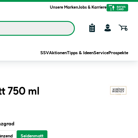
Unsere Marken
Jobs & Karriere
SSV
Aktionen
Tipps & Ideen
Service
Prospekte
t 750 ml
nzgrad
änzend
Seidenmatt