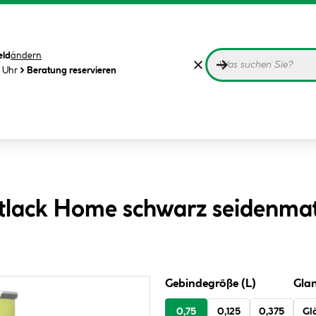
eld
ändern
0 Uhr
Beratung reservieren
lack Home schwarz seidenmat
Gebindegröße (L)
Gla
0,75
0,125
0,375
Gl