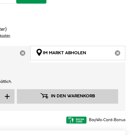
ter)
dkosten
IM MARKT ABHOLEN
ARTIKEL NICHT VERFÜGBAR
ARTIKEL
ltlich.
IN DEN WARENKORB
BayWa-Card-Bonus