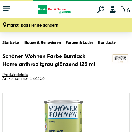
Markt:
Bad Hersfeld
ändern
Zum Hauptinhalt springen
Startseite
Bauen & Renovieren
Farben & Lacke
Buntlacke
Schöner Wohnen Farbe Buntlack
Home anthrazitgrau glänzend 125 ml
Produktdetails
Artikelnummer:
544406
Bildergalerie überspringen