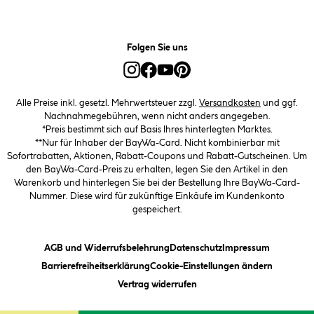
Folgen Sie uns
Alle Preise inkl. gesetzl. Mehrwertsteuer zzgl.
Versandkosten
und ggf.
Nachnahmegebühren, wenn nicht anders angegeben.
*Preis bestimmt sich auf Basis Ihres hinterlegten Marktes.
**Nur für Inhaber der BayWa-Card. Nicht kombinierbar mit
Sofortrabatten, Aktionen, Rabatt-Coupons und Rabatt-Gutscheinen. Um
den BayWa-Card-Preis zu erhalten, legen Sie den Artikel in den
Warenkorb und hinterlegen Sie bei der Bestellung Ihre BayWa-Card-
Nummer. Diese wird für zukünftige Einkäufe im Kundenkonto
gespeichert.
(öffnet ein Dialogfeld)
(öffnet ein Dialogfeld)
(öffnet ein
AGB und Widerrufsbelehrung
Datenschutz
Impressum
(öffnet ein Dialogfeld)
(öffnet ei
Barrierefreiheitserklärung
Cookie-Einstellungen ändern
Vertrag widerrufen