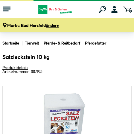
Markt:
Bad Hersfeld
ändern
Zum Hauptinhalt springen
Startseite
Tierwelt
Pferde- & Reitbedarf
Pferdefutter
Salzleckstein 10 kg
Produktdetails
Artikelnummer:
887193
Bildergalerie überspringen