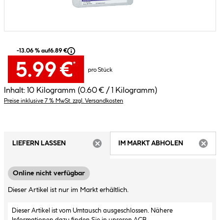
-13.06 % auf
6.89 €
5.99 €
*
pro Stück
Inhalt:
10 Kilogramm
(0.60 € / 1 Kilogramm)
Preise inklusive 7 % MwSt. zzgl. Versandkosten
LIEFERN LASSEN
IM MARKT ABHOLEN
ARTIKEL NICHT VERFÜGBAR
ARTIK
Online nicht verfügbar
Dieser Artikel ist nur im Markt erhältlich.
Dieser Artikel ist vom Umtausch ausgeschlossen. Nähere