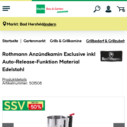
Markt:
Bad Hersfeld
ändern
Zum Hauptinhalt springen
Startseite
Gartenmarkt
Grills & Grillkamine
Grillbedarf & Grillzubeh
Rothmann Anzündkamin Exclusive inkl
Auto-Release-Funktion Material
Edelstahl
Produktdetails
Artikelnummer:
501508
Bildergalerie überspringen