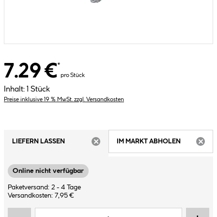
7.29 €
*
pro Stück
Inhalt:
1 Stück
Preise inklusive 19 % MwSt. zzgl. Versandkosten
LIEFERN LASSEN
IM MARKT ABHOLEN
ARTIKEL NICHT VERFÜGBAR
ARTIK
Online nicht verfügbar
Paketversand: 2 - 4 Tage
Versandkosten: 7,95 €