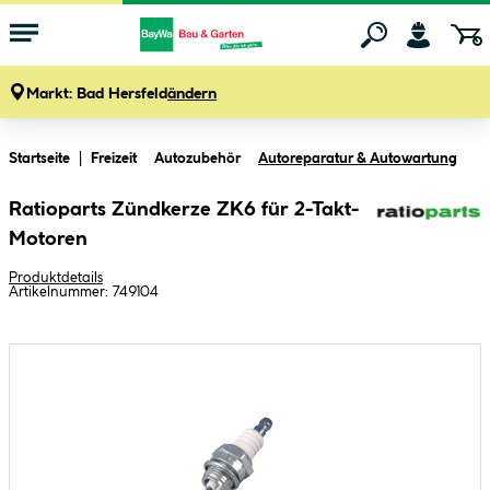
Markt:
Bad Hersfeld
ändern
Zum Hauptinhalt springen
Startseite
Freizeit
Autozubehör
Autoreparatur & Autowartung
Ratioparts Zündkerze ZK6 für 2-Takt-
Motoren
Produktdetails
Artikelnummer:
749104
Bildergalerie überspringen