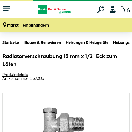
Markt:
Templin
ändern
Zum Hauptinhalt springen
Startseite
Bauen & Renovieren
Heizungen & Heizgeräte
Heizungsz
Radiatorverschraubung 15 mm x 1/2" Eck zum
Löten
Produktdetails
Artikelnummer:
557305
Bildergalerie überspringen