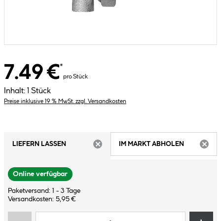
7.49 €
*
pro Stück
Inhalt:
1 Stück
Preise inklusive 19 % MwSt. zzgl. Versandkosten
LIEFERN LASSEN
IM MARKT ABHOLEN
ARTIKEL NICHT VERFÜGBAR
ARTIK
Online verfügbar
Paketversand: 1 - 3 Tage
Versandkosten: 5,95 €