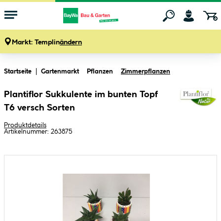
Markt:
Templin
ändern
Zum Hauptinhalt springen
Startseite
Gartenmarkt
Pflanzen
Zimmerpflanzen
Plantiflor Sukkulente im bunten Topf
T6 versch Sorten
Produktdetails
Artikelnummer:
263875
Bildergalerie überspringen