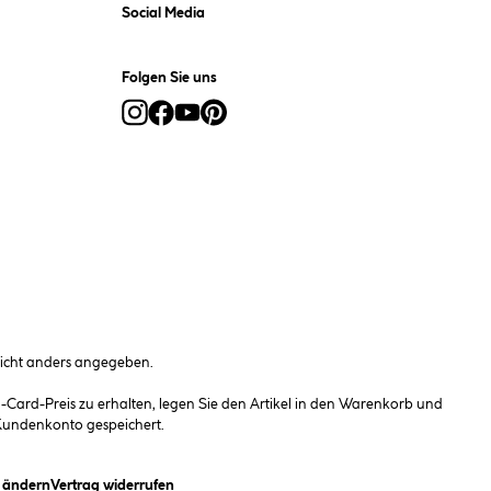
Social Media
Folgen Sie uns
cht anders angegeben.
ard-Preis zu erhalten, legen Sie den Artikel in den Warenkorb und
 Kundenkonto gespeichert.
(öffnet ein Dialogfeld)
n ändern
Vertrag widerrufen