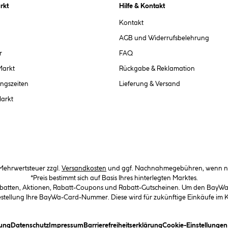
rkt
Hilfe & Kontakt
Kontakt
AGB und Widerrufsbelehrung
r
FAQ
Markt
Rückgabe & Reklamation
ngszeiten
Lieferung & Versand
Markt
. Mehrwertsteuer zzgl.
Versandkosten
und ggf. Nachnahmegebühren, wenn ni
*Preis bestimmt sich auf Basis Ihres hinterlegten Marktes.
abatten, Aktionen, Rabatt-Coupons und Rabatt-Gutscheinen. Um den BayWa-C
Bestellung Ihre BayWa-Card-Nummer. Diese wird für zukünftige Einkäufe im
(öffnet ein Dialogfeld)
(öffnet ein Dialogfeld)
(öffnet ein Dialogfeld)
(öffnet ein Dialogfeld)
ung
Datenschutz
Impressum
Barrierefreiheitserklärung
Cookie-Einstellunge