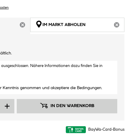
kosten
IM MARKT ABHOLEN
ARTIKEL NICHT VERFÜGBAR
ARTIKEL
ltlich.
h ausgeschlossen. Nähere Informationen dazu finden Sie in
ur Kenntnis genommen und akzeptiere die Bedingungen.
IN DEN WARENKORB
BayWa-Card-Bonus