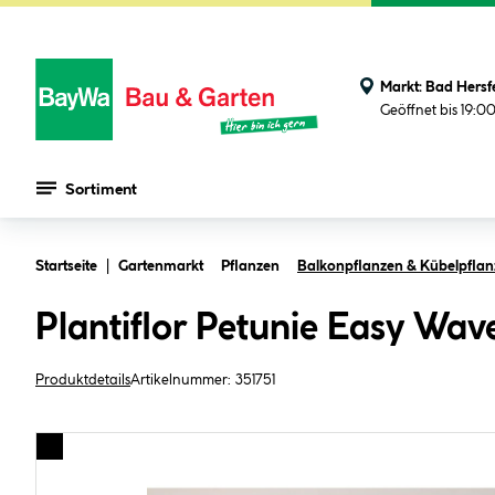
Markt:
Bad Hersf
Geöffnet bis 19:0
Sortiment
Zum Hauptinhalt springen
Startseite
Gartenmarkt
Pflanzen
Balkonpflanzen & Kübelpfla
Plantiflor Petunie Easy Wav
Produktdetails
Artikelnummer:
351751
Bildergalerie überspringen