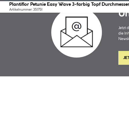
Plantiflor Petunie Easy Wave 3-farbig Topf Durchmesser
Artikelnummer: 351751
Un
Jetzt
die In
Newsle
JE