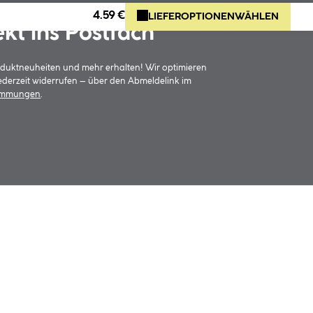
4.59 €
LIEFEROPTIONEN
WÄHLEN
ekt ins Postfach
oduktneuheiten und mehr erhalten! Wir optimieren
jederzeit widerrufen – über den Abmeldelink im
timmungen
.