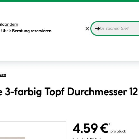
eld
ändern
0 Uhr
Beratung reservieren
nzen
e 3-farbig Topf Durchmesser 1
4.59 €
*
pro Stück