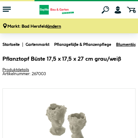
Markt:
Bad Hersfeld
ändern
Zum Hauptinhalt springen
Startseite
Gartenmarkt
Pflanzgefäße & Pflanzenpflege
Blumentöpf
Pflanztopf Büste 17,5 x 17,5 x 27 cm grau/weiß
Produktdetails
Artikelnummer:
267003
Bildergalerie überspringen