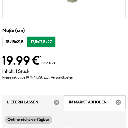
Maße (cm)
15x15x21,5
17,5x17,5x27
19.99 €
*
pro Stück
Inhalt:
1 Stück
Preise inklusive 19 % MwSt. zzgl. Versandkosten
LIEFERN LASSEN
IM MARKT ABHOLEN
ARTIKEL NICHT VERFÜGBAR
ARTIK
Online nicht verfügbar