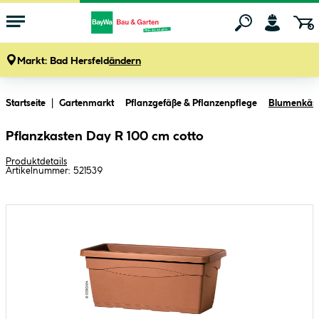
Markt:
Bad Hersfeld
ändern
Zum Hauptinhalt springen
Startseite
Gartenmarkt
Pflanzgefäße & Pflanzenpflege
Blumenkäst
Pflanzkasten Day R 100 cm cotto
Produktdetails
Artikelnummer:
521539
Bildergalerie überspringen