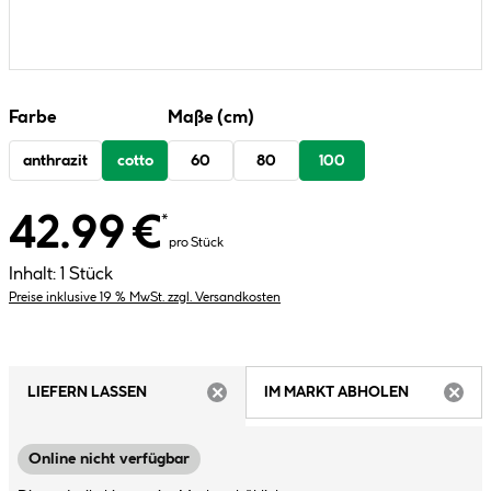
Farbe
Maße (cm)
anthrazit
cotto
60
80
100
42.99 €
*
pro Stück
Inhalt:
1 Stück
Preise inklusive 19 % MwSt. zzgl. Versandkosten
LIEFERN LASSEN
IM MARKT ABHOLEN
ARTIKEL NICHT VERFÜGBAR
ARTIK
Online nicht verfügbar