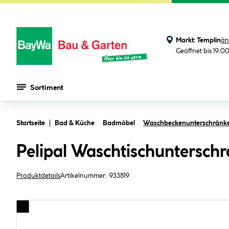
Markt:
Templin
än
Geöffnet bis 19:0
Sortiment
Zum Hauptinhalt springen
Startseite
Bad & Küche
Badmöbel
Waschbeckenunterschränk
Pelipal Waschtischunterschr
Produktdetails
Artikelnummer:
933819
Bildergalerie überspringen