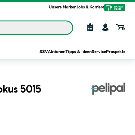
Unsere Marken
Jobs & Karriere
SSV
Aktionen
Tipps & Ideen
Service
Prospekte
okus 5015