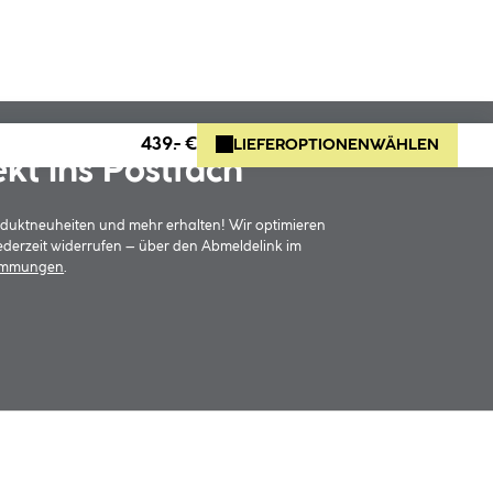
439.- €
LIEFEROPTIONEN
WÄHLEN
ekt ins Postfach
oduktneuheiten und mehr erhalten! Wir optimieren
jederzeit widerrufen – über den Abmeldelink im
timmungen
.