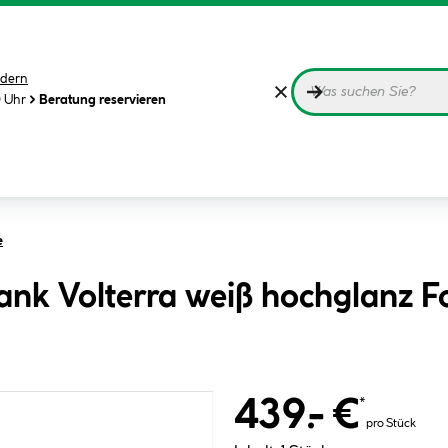
dern
0 Uhr
Beratung reservieren
e
ank Volterra weiß hochglanz F
439.- €
*
pro Stück