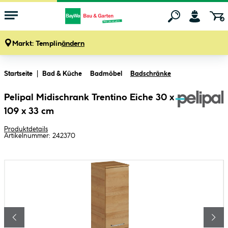
Markt:
Templin
ändern
Zum Hauptinhalt springen
Startseite
Bad & Küche
Badmöbel
Badschränke
Pelipal Midischrank Trentino Eiche 30 x
109 x 33 cm
Produktdetails
Artikelnummer:
242370
Bildergalerie überspringen