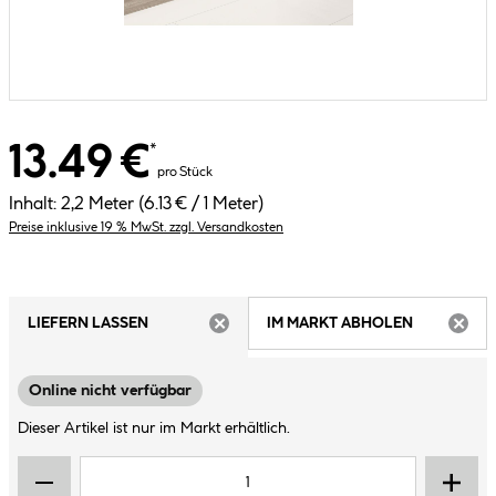
13.49 €
*
pro Stück
Inhalt:
2,2 Meter
(6.13 € / 1 Meter)
Preise inklusive 19 % MwSt. zzgl. Versandkosten
LIEFERN LASSEN
IM MARKT ABHOLEN
ARTIKEL NICHT VERFÜGBAR
ARTIK
Online nicht verfügbar
Dieser Artikel ist nur im Markt erhältlich.