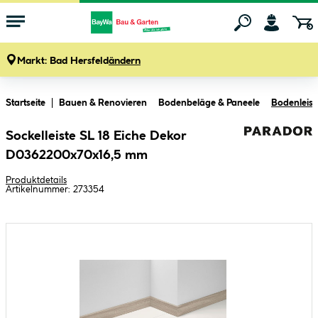
Markt:
Bad Hersfeld
ändern
Zum Hauptinhalt springen
Startseite
Bauen & Renovieren
Bodenbeläge & Paneele
Bodenleiste
Sockelleiste SL 18 Eiche Dekor
D0362200x70x16,5 mm
Produktdetails
Artikelnummer:
273354
Bildergalerie überspringen