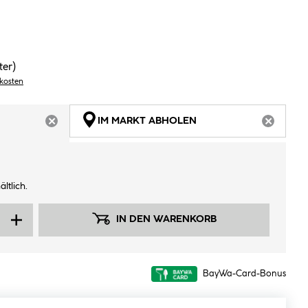
ter)
dkosten
IM MARKT ABHOLEN
ARTIKEL NICHT VERFÜGBAR
ARTIKEL
ltlich.
IN DEN WARENKORB
BayWa-Card-Bonus