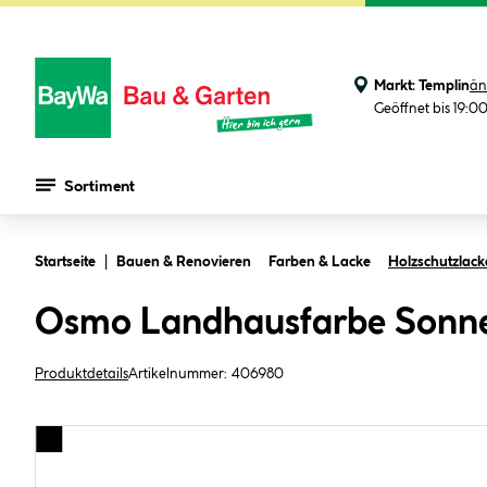
Markt:
Templin
än
Geöffnet bis 19:0
Sortiment
Zum Hauptinhalt springen
Startseite
Bauen & Renovieren
Farben & Lacke
Holzschutzlack
Osmo Landhausfarbe Sonne
Produktdetails
Artikelnummer:
406980
Bildergalerie überspringen