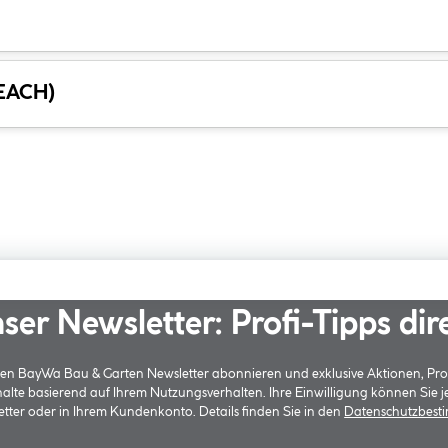
REACH)
ser Newsletter: Profi-Tipps dir
 den BayWa Bau & Garten Newsletter abonnieren und exklusive Aktionen, Pr
halte basierend auf Ihrem Nutzungsverhalten. Ihre Einwilligung können Sie 
tter oder in Ihrem Kundenkonto. Details finden Sie in den
Datenschutzbes