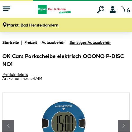
Markt:
Bad Hersfeld
ändern
Zum Hauptinhalt springen
Startseite
Freizeit
Autozubehör
Sonstiges Autozubehör
OK Cars Parkscheibe elektrisch OOONO P-DISC
NO1
Produktdetails
Artikelnummer:
547414
Bildergalerie überspringen