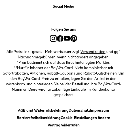
Social Media
Folgen Sie uns
Alle Preise inkl. gesetzl. Mehrwertsteuer zzgl.
Versandkosten
und ggf.
Nachnahmegebühren, wenn nicht anders angegeben.
*Preis bestimmt sich auf Basis Ihres hinterlegten Marktes.
**Nur für Inhaber der BayWa-Card. Nicht kombinierbar mit
Sofortrabatten, Aktionen, Rabatt-Coupons und Rabatt-Gutscheinen. Um
den BayWa-Card-Preis zu erhalten, legen Sie den Artikel in den
Warenkorb und hinterlegen Sie bei der Bestellung Ihre BayWa-Card-
Nummer. Diese wird für zukünftige Einkäufe im Kundenkonto
gespeichert.
(öffnet ein Dialogfeld)
(öffnet ein Dialogfeld)
(öffnet ein
AGB und Widerrufsbelehrung
Datenschutz
Impressum
(öffnet ein Dialogfeld)
(öffnet ei
Barrierefreiheitserklärung
Cookie-Einstellungen ändern
Vertrag widerrufen