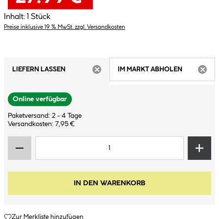
Inhalt:
1 Stück
Preise inklusive 19 % MwSt. zzgl. Versandkosten
LIEFERN LASSEN
IM MARKT ABHOLEN
ARTIKEL NICHT VERFÜGBAR
ARTIK
Online verfügbar
Paketversand: 2 - 4 Tage
Versandkosten: 7,95 €
IN DEN WARENKORB
Zur Merkliste hinzufügen