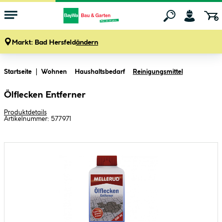
Markt:
Bad Hersfeld
ändern
Zum Hauptinhalt springen
Startseite
Wohnen
Haushaltsbedarf
Reinigungsmittel
Ölflecken Entferner
Produktdetails
Artikelnummer:
577971
Bildergalerie überspringen