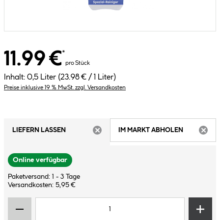
11.99 €
*
pro Stück
Inhalt:
0,5 Liter
(23.98 € / 1 Liter)
Preise inklusive 19 % MwSt. zzgl. Versandkosten
LIEFERN LASSEN
IM MARKT ABHOLEN
ARTIKEL NICHT VERFÜGBAR
ARTIK
Online verfügbar
Paketversand: 1 - 3 Tage
Versandkosten: 5,95 €