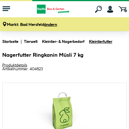
Markt:
Bad Hersfeld
ändern
Zum Hauptinhalt springen
Startseite
Tierwelt
Kleintier- & Nagerbedarf
Kleintierfutter
Nagerfutter Ringkanin Müsli 7 kg
Produktdetails
Artikelnummer:
404823
Bildergalerie überspringen