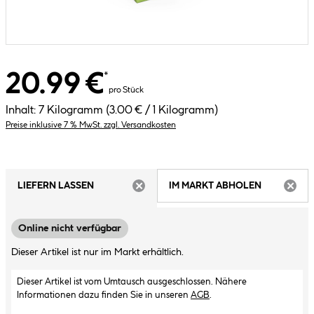
20.99 €
*
pro Stück
Inhalt:
7 Kilogramm
(3.00 € / 1 Kilogramm)
Preise inklusive 7 % MwSt. zzgl. Versandkosten
LIEFERN LASSEN
IM MARKT ABHOLEN
ARTIKEL NICHT VERFÜGBAR
ARTIK
Online nicht verfügbar
Dieser Artikel ist nur im Markt erhältlich.
Dieser Artikel ist vom Umtausch ausgeschlossen. Nähere
Informationen dazu finden Sie in unseren
AGB
.