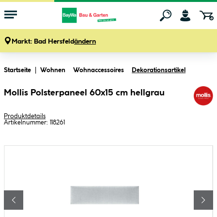
Markt:
Bad Hersfeld
ändern
Zum Hauptinhalt springen
Startseite
Wohnen
Wohnaccessoires
Dekorationsartikel
Mollis Polsterpaneel 60x15 cm hellgrau
Produktdetails
Artikelnummer:
118261
Bildergalerie überspringen