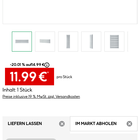
-20.01 % auf
14.99 €
11.99 €
*
pro Stück
Inhalt:
1 Stück
Preise inklusive 19 % MwSt. zzgl. Versandkosten
LIEFERN LASSEN
IM MARKT ABHOLEN
ARTIKEL NICHT VERFÜGBAR
ARTIK