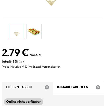
2.79 €
*
pro Stück
Inhalt:
1 Stück
Preise inklusive 19 % MwSt. zzgl. Versandkosten
LIEFERN LASSEN
IM MARKT ABHOLEN
ARTIKEL NICHT VERFÜGBAR
ARTIK
Online nicht verfügbar