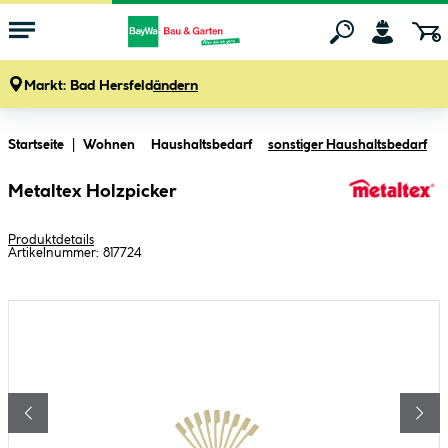
Markt:
Bad Hersfeld
ändern
Zum Hauptinhalt springen
Startseite
Wohnen
Haushaltsbedarf
sonstiger Haushaltsbedarf
Metaltex Holzpicker
Produktdetails
Artikelnummer:
817724
Bildergalerie überspringen