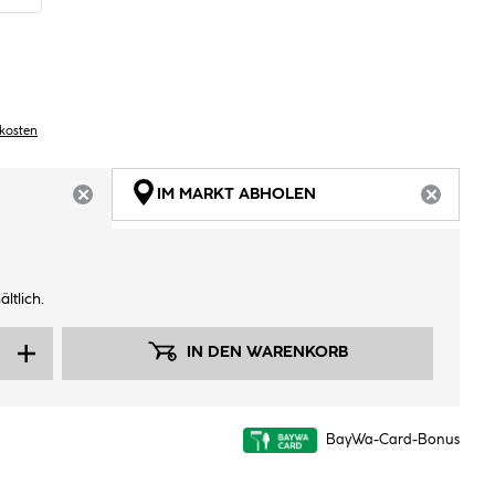
dkosten
IM MARKT ABHOLEN
ARTIKEL NICHT VERFÜGBAR
ARTIKEL
ltlich.
IN DEN WARENKORB
BayWa-Card-Bonus