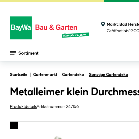
Markt:
Bad Hersf
Geöffnet bis 19:0
Sortiment
Zum Hauptinhalt springen
Startseite
Gartenmarkt
Gartendeko
Sonstige Gartendeko
Metalleimer klein Durchmess
Produktdetails
Artikelnummer:
247156
Bildergalerie überspringen