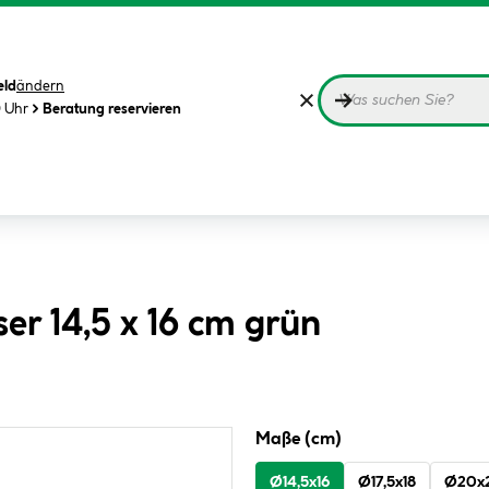
eld
ändern
0 Uhr
Beratung reservieren
er 14,5 x 16 cm grün
Maße (cm)
Ø14,5x16
Ø17,5x18
Ø20x