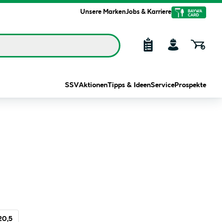
Unsere Marken
Jobs & Karriere
SSV
Aktionen
Tipps & Ideen
Service
Prospekte
20,5