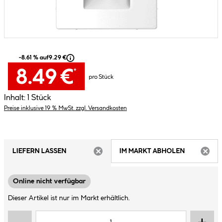
-8.61 % auf
9.29 €
8.49 €
*
pro Stück
Inhalt:
1 Stück
Preise inklusive 19 % MwSt. zzgl. Versandkosten
LIEFERN LASSEN
IM MARKT ABHOLEN
ARTIKEL NICHT VERFÜGBAR
ARTIK
Online nicht verfügbar
Dieser Artikel ist nur im Markt erhältlich.