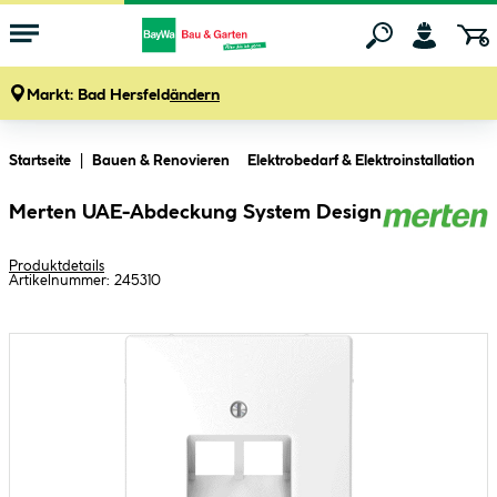
Markt:
Bad Hersfeld
ändern
Zum Hauptinhalt springen
Startseite
Bauen & Renovieren
Elektrobedarf & Elektroinstallation
Merten UAE-Abdeckung System Design
Produktdetails
Artikelnummer:
245310
Bildergalerie überspringen