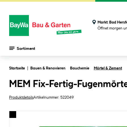
Markt:
Bad Hersf
Öffnet morgen u
Sortiment
Zum Hauptinhalt springen
Startseite
Bauen & Renovieren
Bauchemie
Mörtel & Zement
MEM Fix-Fertig-Fugenmörte
Produktdetails
Artikelnummer:
522049
Bildergalerie überspringen