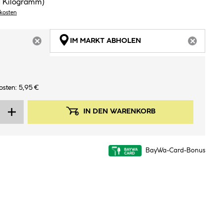
/ 1 Kilogramm)
dkosten
IM MARKT ABHOLEN
ARTIKEL NICHT VERFÜGBAR
ARTIKEL
osten: 5,95 €
IN DEN WARENKORB
BayWa-Card-Bonus