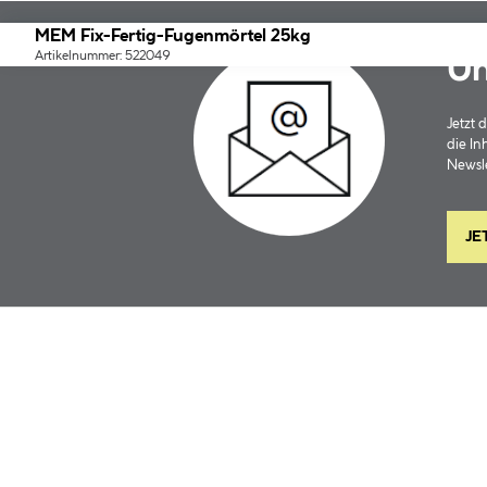
MEM Fix-Fertig-Fugenmörtel 25kg
Artikelnummer: 522049
Un
Jetzt
die In
Newsle
JE