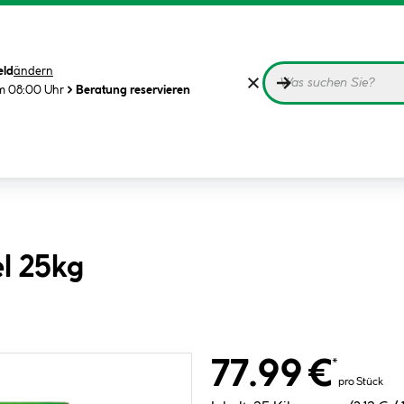
eld
ändern
m 08:00 Uhr
Beratung reservieren
l 25kg
77.99 €
*
pro Stück