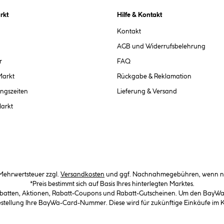
rkt
Hilfe & Kontakt
Kontakt
AGB und Widerrufsbelehrung
r
FAQ
Markt
Rückgabe & Reklamation
ngszeiten
Lieferung & Versand
Markt
. Mehrwertsteuer zzgl.
Versandkosten
und ggf. Nachnahmegebühren, wenn ni
*Preis bestimmt sich auf Basis Ihres hinterlegten Marktes.
abatten, Aktionen, Rabatt-Coupons und Rabatt-Gutscheinen. Um den BayWa-C
Bestellung Ihre BayWa-Card-Nummer. Diese wird für zukünftige Einkäufe im