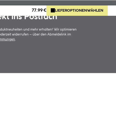
77.99 €
LIEFEROPTIONEN
WÄHLEN
ekt ins Postfach
oduktneuheiten und mehr erhalten! Wir optimieren
jederzeit widerrufen – über den Abmeldelink im
timmungen
.