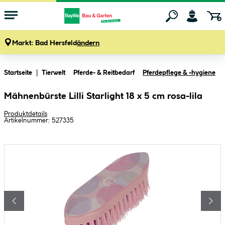
Markt:
Bad Hersfeld
ändern
Zum Hauptinhalt springen
Startseite
Tierwelt
Pferde- & Reitbedarf
Pferdepflege & -hygiene
Mähnenbürste Lilli Starlight 18 x 5 cm rosa-lila
Produktdetails
Artikelnummer:
527335
Bildergalerie überspringen