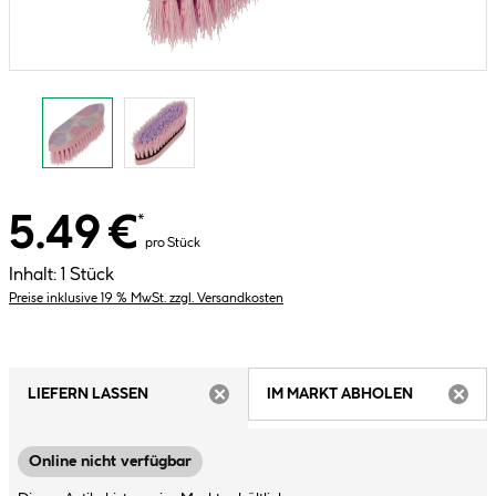
5.49 €
*
pro Stück
Inhalt:
1 Stück
Preise inklusive 19 % MwSt. zzgl. Versandkosten
LIEFERN LASSEN
IM MARKT ABHOLEN
ARTIKEL NICHT VERFÜGBAR
ARTIK
Online nicht verfügbar