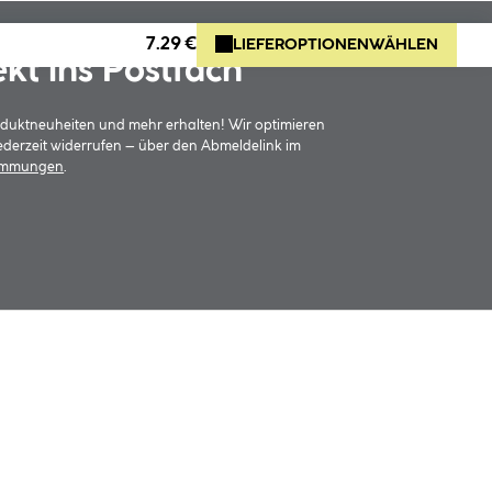
7.29 €
LIEFEROPTIONEN
WÄHLEN
ekt ins Postfach
oduktneuheiten und mehr erhalten! Wir optimieren
jederzeit widerrufen – über den Abmeldelink im
timmungen
.