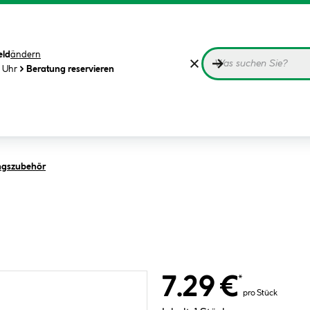
eld
ändern
0 Uhr
Beratung reservieren
ngszubehör
7.29 €
*
pro Stück