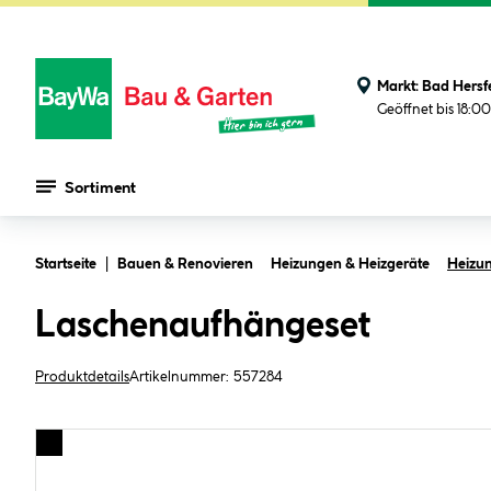
Markt:
Bad Hersf
Geöffnet bis 18:0
Sortiment
Zum Hauptinhalt springen
Startseite
Bauen & Renovieren
Heizungen & Heizgeräte
Heizu
Laschenaufhängeset
Produktdetails
Artikelnummer:
557284
Bildergalerie überspringen