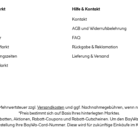
rkt
Hilfe & Kontakt
Kontakt
AGB und Widerrufsbelehrung
r
FAQ
Markt
Rückgabe & Reklamation
ngszeiten
Lieferung & Versand
Markt
. Mehrwertsteuer zzgl.
Versandkosten
und ggf. Nachnahmegebühren, wenn ni
*Preis bestimmt sich auf Basis Ihres hinterlegten Marktes.
abatten, Aktionen, Rabatt-Coupons und Rabatt-Gutscheinen. Um den BayWa-C
Bestellung Ihre BayWa-Card-Nummer. Diese wird für zukünftige Einkäufe im