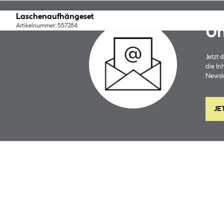
Laschenaufhängeset
Artikelnummer: 557284
Un
Jetzt
die In
Newsle
JE