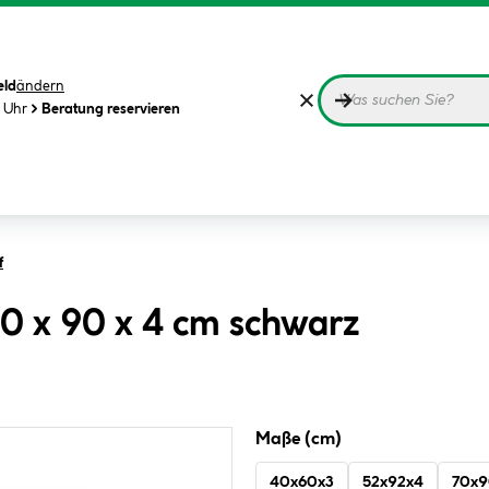
eld
ändern
0 Uhr
Beratung reservieren
f
0 x 90 x 4 cm schwarz
Maße (cm)
40x60x3
52x92x4
70x9