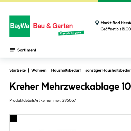
Markt:
Bad Hersf
Geöffnet bis 18:0
Sortiment
Zum Hauptinhalt springen
Startseite
Wohnen
Haushaltsbedarf
sonstiger Haushaltsbedar
Kreher Mehrzweckablage 10
Produktdetails
Artikelnummer:
296057
Bildergalerie überspringen