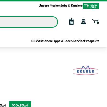
Unsere Marken
Jobs & Karriere
SSV
Aktionen
Tipps & Ideen
Service
Prospekte
0x4
100x90x4