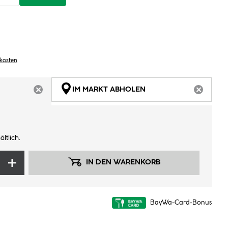
dkosten
IM MARKT ABHOLEN
ARTIKEL NICHT VERFÜGBAR
ARTIKEL
ltlich.
IN DEN WARENKORB
BayWa-Card-Bonus