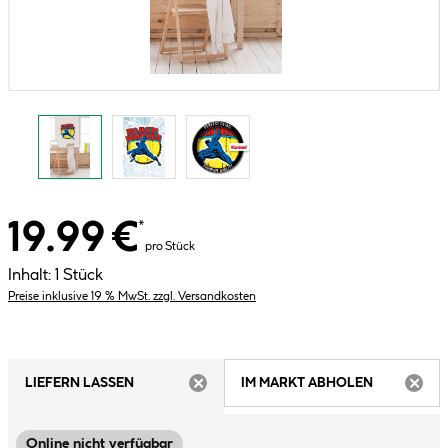
19.99 €
*
pro Stück
Inhalt:
1 Stück
Preise inklusive 19 % MwSt. zzgl. Versandkosten
LIEFERN LASSEN
IM MARKT ABHOLEN
ARTIKEL NICHT VERFÜGBAR
ARTIK
Online nicht verfügbar