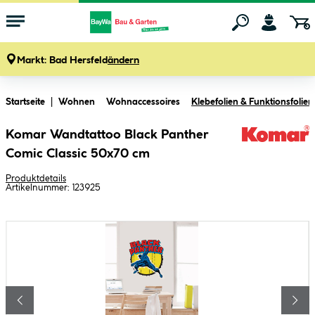
Markt:
Bad Hersfeld
ändern
Zum Hauptinhalt springen
Startseite
Wohnen
Wohnaccessoires
Klebefolien & Funktionsfolien
Komar Wandtattoo Black Panther
Comic Classic 50x70 cm
Produktdetails
Artikelnummer:
123925
Bildergalerie überspringen