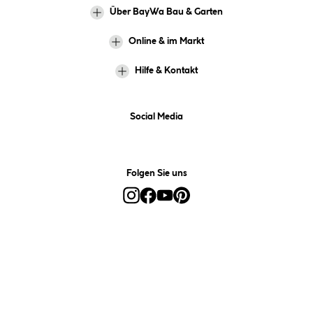
Über BayWa Bau & Garten
Online & im Markt
Hilfe & Kontakt
Social Media
Folgen Sie uns
Alle Preise inkl. gesetzl. Mehrwertsteuer zzgl.
Versandkosten
und ggf.
Nachnahmegebühren, wenn nicht anders angegeben.
*Preis bestimmt sich auf Basis Ihres hinterlegten Marktes.
**Nur für Inhaber der BayWa-Card. Nicht kombinierbar mit
Sofortrabatten, Aktionen, Rabatt-Coupons und Rabatt-Gutscheinen. Um
den BayWa-Card-Preis zu erhalten, legen Sie den Artikel in den
Warenkorb und hinterlegen Sie bei der Bestellung Ihre BayWa-Card-