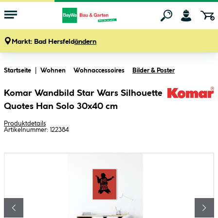
Markt:
Bad Hersfeld
ändern
Zum Hauptinhalt springen
Startseite
Wohnen
Wohnaccessoires
Bilder & Poster
Komar Wandbild Star Wars Silhouette
Quotes Han Solo 30x40 cm
Produktdetails
Artikelnummer:
122384
Bildergalerie überspringen