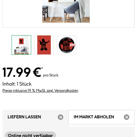
17.99 €
*
pro Stück
Inhalt:
1 Stück
Preise inklusive 19 % MwSt. zzgl. Versandkosten
LIEFERN LASSEN
IM MARKT ABHOLEN
ARTIKEL NICHT VERFÜGBAR
ARTIK
Online nicht verfügbar