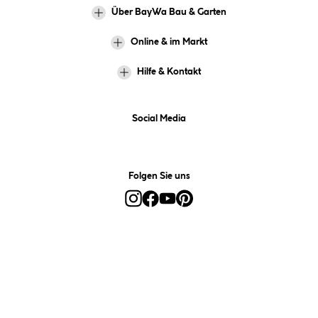
Über BayWa Bau & Garten
Online & im Markt
Hilfe & Kontakt
Social Media
Folgen Sie uns
Alle Preise inkl. gesetzl. Mehrwertsteuer zzgl.
Versandkosten
und ggf.
Nachnahmegebühren, wenn nicht anders angegeben.
*Preis bestimmt sich auf Basis Ihres hinterlegten Marktes.
**Nur für Inhaber der BayWa-Card. Nicht kombinierbar mit
Sofortrabatten, Aktionen, Rabatt-Coupons und Rabatt-Gutscheinen. Um
den BayWa-Card-Preis zu erhalten, legen Sie den Artikel in den
Warenkorb und hinterlegen Sie bei der Bestellung Ihre BayWa-Card-