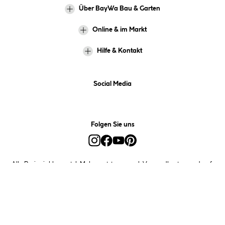
Über BayWa Bau & Garten
Online & im Markt
Hilfe & Kontakt
Social Media
Folgen Sie uns
Alle Preise inkl. gesetzl. Mehrwertsteuer zzgl.
Versandkosten
und ggf.
Nachnahmegebühren, wenn nicht anders angegeben.
*Preis bestimmt sich auf Basis Ihres hinterlegten Marktes.
**Nur für Inhaber der BayWa-Card. Nicht kombinierbar mit
Sofortrabatten, Aktionen, Rabatt-Coupons und Rabatt-Gutscheinen. Um
den BayWa-Card-Preis zu erhalten, legen Sie den Artikel in den
Warenkorb und hinterlegen Sie bei der Bestellung Ihre BayWa-Card-