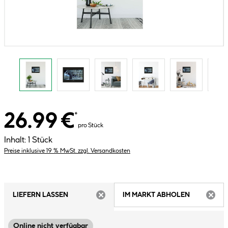
26.99 €
*
pro Stück
Inhalt:
1 Stück
Preise inklusive 19 % MwSt. zzgl. Versandkosten
LIEFERN LASSEN
IM MARKT ABHOLEN
ARTIKEL NICHT VERFÜGBAR
ARTIK
Online nicht verfügbar