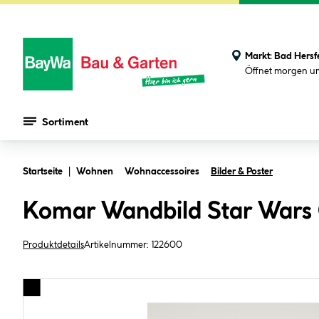
Markt:
Bad Hersf
Öffnet morgen u
Sortiment
Zum Hauptinhalt springen
Startseite
Wohnen
Wohnaccessoires
Bilder & Poster
Komar Wandbild Star Wars 
Produktdetails
Artikelnummer:
122600
Bildergalerie überspringen