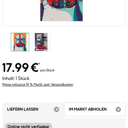
17.99 €
*
pro Stück
Inhalt:
1 Stück
Preise inklusive 19 % MwSt. zzgl. Versandkosten
LIEFERN LASSEN
IM MARKT ABHOLEN
ARTIKEL NICHT VERFÜGBAR
ARTIK
Online nicht verfügbar