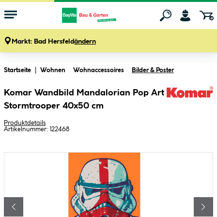
Markt:
Bad Hersfeld
ändern
Zum Hauptinhalt springen
Startseite
Wohnen
Wohnaccessoires
Bilder & Poster
Komar Wandbild Mandalorian Pop Art
Stormtrooper 40x50 cm
Produktdetails
Artikelnummer:
122468
Bildergalerie überspringen