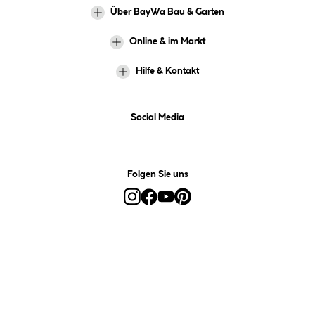
Über BayWa Bau & Garten
Online & im Markt
Hilfe & Kontakt
Social Media
Folgen Sie uns
Alle Preise inkl. gesetzl. Mehrwertsteuer zzgl.
Versandkosten
und ggf.
Nachnahmegebühren, wenn nicht anders angegeben.
*Preis bestimmt sich auf Basis Ihres hinterlegten Marktes.
**Nur für Inhaber der BayWa-Card. Nicht kombinierbar mit
Sofortrabatten, Aktionen, Rabatt-Coupons und Rabatt-Gutscheinen. Um
den BayWa-Card-Preis zu erhalten, legen Sie den Artikel in den
Warenkorb und hinterlegen Sie bei der Bestellung Ihre BayWa-Card-