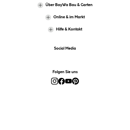
Über BayWa Bau & Garten
Online & im Markt
Hilfe & Kontakt
Social Media
Folgen Sie uns
Alle Preise inkl. gesetzl. Mehrwertsteuer zzgl.
Versandkosten
und ggf.
Nachnahmegebühren, wenn nicht anders angegeben.
*Preis bestimmt sich auf Basis Ihres hinterlegten Marktes.
**Nur für Inhaber der BayWa-Card. Nicht kombinierbar mit
Sofortrabatten, Aktionen, Rabatt-Coupons und Rabatt-Gutscheinen. Um
den BayWa-Card-Preis zu erhalten, legen Sie den Artikel in den
Warenkorb und hinterlegen Sie bei der Bestellung Ihre BayWa-Card-