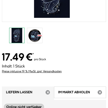
17.49 €
*
pro Stück
Inhalt:
1 Stück
Preise inklusive 19 % MwSt. zzgl. Versandkosten
LIEFERN LASSEN
IM MARKT ABHOLEN
ARTIKEL NICHT VERFÜGBAR
ARTIK
Online nicht verfügbar