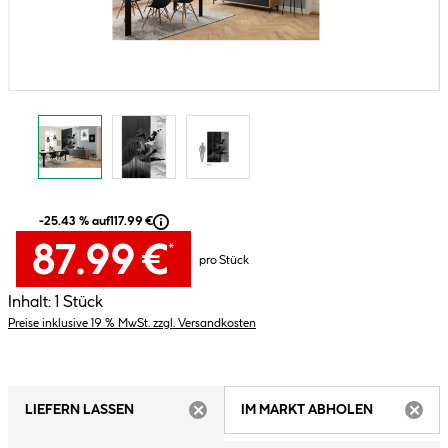
-25.43 % auf
117.99 €
87.99 €
*
pro Stück
Inhalt:
1 Stück
Preise inklusive 19 % MwSt. zzgl. Versandkosten
LIEFERN LASSEN
IM MARKT ABHOLEN
ARTIKEL NICHT VERFÜGBAR
ARTIK