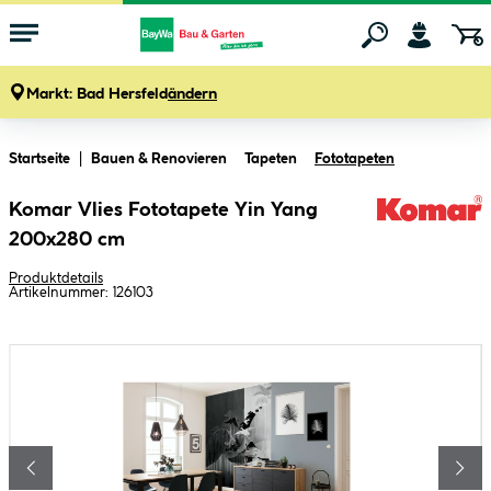
Markt:
Bad Hersfeld
ändern
Zum Hauptinhalt springen
Startseite
Bauen & Renovieren
Tapeten
Fototapeten
Komar Vlies Fototapete Yin Yang
200x280 cm
Produktdetails
Artikelnummer:
126103
Bildergalerie überspringen