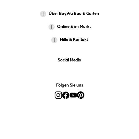
Über BayWa Bau & Garten
Online & im Markt
Hilfe & Kontakt
Social Media
Folgen Sie uns
Alle Preise inkl. gesetzl. Mehrwertsteuer zzgl.
Versandkosten
und ggf.
Nachnahmegebühren, wenn nicht anders angegeben.
*Preis bestimmt sich auf Basis Ihres hinterlegten Marktes.
**Nur für Inhaber der BayWa-Card. Nicht kombinierbar mit
Sofortrabatten, Aktionen, Rabatt-Coupons und Rabatt-Gutscheinen. Um