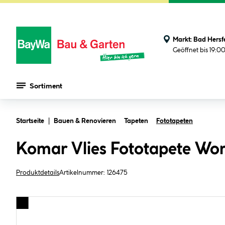
Markt:
Bad Hersf
Geöffnet bis 19:0
Sortiment
Zum Hauptinhalt springen
Startseite
Bauen & Renovieren
Tapeten
Fototapeten
Komar Vlies Fototapete Wor
Produktdetails
Artikelnummer:
126475
Bildergalerie überspringen