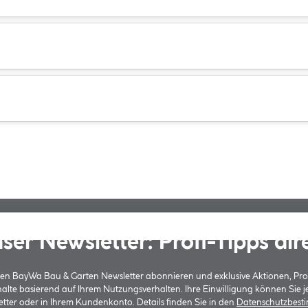
ser Newsletter: Profi-Tipps dir
 den BayWa Bau & Garten Newsletter abonnieren und exklusive Aktionen, Pr
halte basierend auf Ihrem Nutzungsverhalten. Ihre Einwilligung können Sie 
tter oder in Ihrem Kundenkonto. Details finden Sie in den
Datenschutzbes