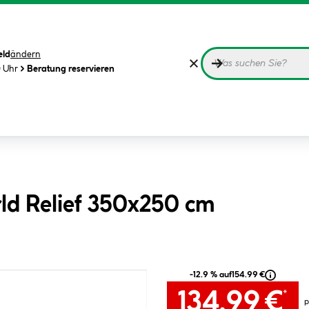
eld
ändern
0 Uhr
Beratung reservieren
ld Relief 350x250 cm
-12.9 % auf
154.99 €
134.99 €
*
p