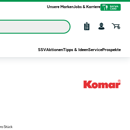
Unsere Marken
Jobs & Karriere
SSV
Aktionen
Tipps & Ideen
Service
Prospekte
ro Stück