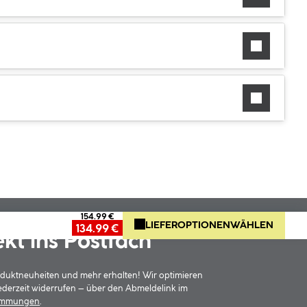
154.99 €
LIEFEROPTIONEN
WÄHLEN
134.99 €
ekt ins Postfach
oduktneuheiten und mehr erhalten! Wir optimieren
jederzeit widerrufen – über den Abmeldelink im
timmungen
.