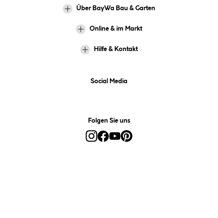
Über BayWa Bau & Garten
Online & im Markt
Hilfe & Kontakt
Social Media
Folgen Sie uns
Alle Preise inkl. gesetzl. Mehrwertsteuer zzgl.
Versandkosten
und ggf.
Nachnahmegebühren, wenn nicht anders angegeben.
*Preis bestimmt sich auf Basis Ihres hinterlegten Marktes.
**Nur für Inhaber der BayWa-Card. Nicht kombinierbar mit
Sofortrabatten, Aktionen, Rabatt-Coupons und Rabatt-Gutscheinen. Um
den BayWa-Card-Preis zu erhalten, legen Sie den Artikel in den
Warenkorb und hinterlegen Sie bei der Bestellung Ihre BayWa-Card-