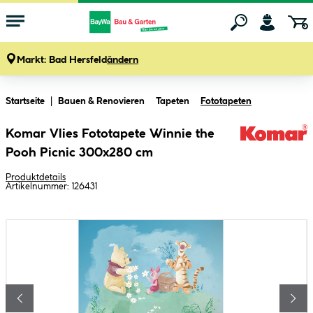
Markt:
Bad Hersfeld
ändern
Zum Hauptinhalt springen
Startseite
Bauen & Renovieren
Tapeten
Fototapeten
Komar Vlies Fototapete Winnie the
Pooh Picnic 300x280 cm
Produktdetails
Artikelnummer:
126431
Bildergalerie überspringen