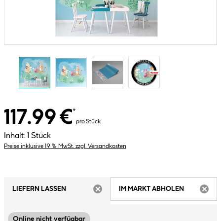
117.99 €
*
pro Stück
Inhalt:
1 Stück
Preise inklusive 19 % MwSt. zzgl. Versandkosten
LIEFERN LASSEN
IM MARKT ABHOLEN
ARTIKEL NICHT VERFÜGBAR
ARTIK
Online nicht verfügbar