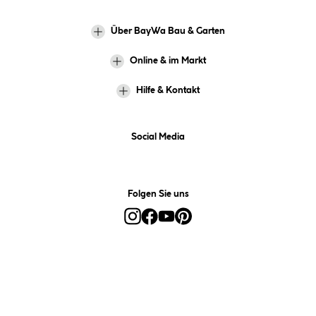
Über BayWa Bau & Garten
Online & im Markt
Hilfe & Kontakt
Social Media
Folgen Sie uns
Alle Preise inkl. gesetzl. Mehrwertsteuer zzgl.
Versandkosten
und ggf.
Nachnahmegebühren, wenn nicht anders angegeben.
*Preis bestimmt sich auf Basis Ihres hinterlegten Marktes.
**Nur für Inhaber der BayWa-Card. Nicht kombinierbar mit
Sofortrabatten, Aktionen, Rabatt-Coupons und Rabatt-Gutscheinen. Um