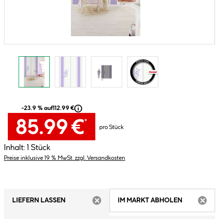
-23.9 % auf
112.99 €
85.99 €
*
pro Stück
Inhalt:
1 Stück
Preise inklusive 19 % MwSt. zzgl. Versandkosten
LIEFERN LASSEN
IM MARKT ABHOLEN
ARTIKEL NICHT VERFÜGBAR
ARTIK