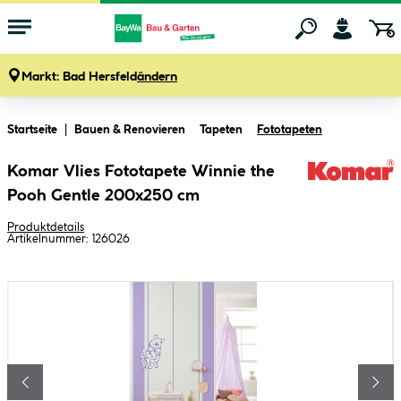
Markt:
Bad Hersfeld
ändern
Zum Hauptinhalt springen
Startseite
Bauen & Renovieren
Tapeten
Fototapeten
Komar Vlies Fototapete Winnie the
Pooh Gentle 200x250 cm
Produktdetails
Artikelnummer:
126026
Bildergalerie überspringen