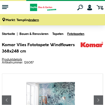
Markt:
Templin
ändern
Zum Hauptinhalt springen
Startseite
Bauen & Renovieren
Tapeten
Fototapeten
Komar Vlies Fototapete Windflowers
368x248 cm
Produktdetails
Artikelnummer:
126087
Bildergalerie überspringen