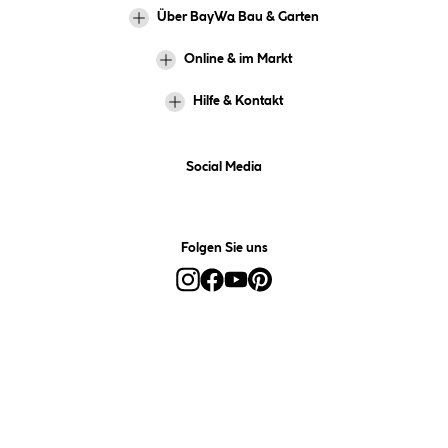
Über BayWa Bau & Garten
Online & im Markt
Hilfe & Kontakt
Social Media
Folgen Sie uns
Alle Preise inkl. gesetzl. Mehrwertsteuer zzgl.
Versandkosten
und ggf.
Nachnahmegebühren, wenn nicht anders angegeben.
*Preis bestimmt sich auf Basis Ihres hinterlegten Marktes.
**Nur für Inhaber der BayWa-Card. Nicht kombinierbar mit
Sofortrabatten, Aktionen, Rabatt-Coupons und Rabatt-Gutscheinen. Um
den BayWa-Card-Preis zu erhalten, legen Sie den Artikel in den
Warenkorb und hinterlegen Sie bei der Bestellung Ihre BayWa-Card-