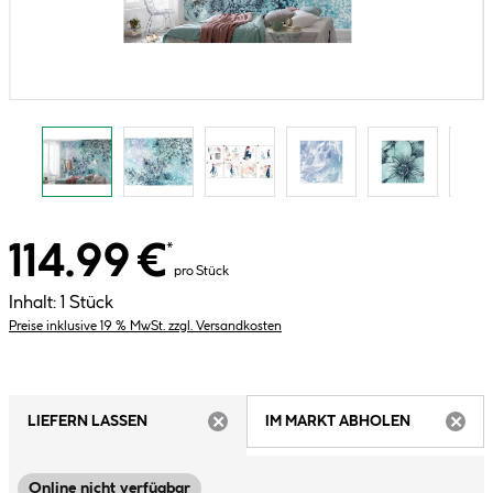
114.99 €
*
pro Stück
Inhalt:
1 Stück
Preise inklusive 19 % MwSt. zzgl. Versandkosten
LIEFERN LASSEN
IM MARKT ABHOLEN
ARTIKEL NICHT VERFÜGBAR
ARTIK
Online nicht verfügbar