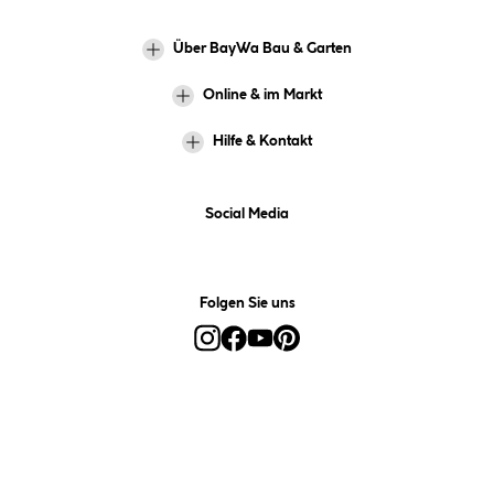
Über BayWa Bau & Garten
Online & im Markt
Hilfe & Kontakt
Social Media
Folgen Sie uns
Alle Preise inkl. gesetzl. Mehrwertsteuer zzgl.
Versandkosten
und ggf.
Nachnahmegebühren, wenn nicht anders angegeben.
*Preis bestimmt sich auf Basis Ihres hinterlegten Marktes.
**Nur für Inhaber der BayWa-Card. Nicht kombinierbar mit
Sofortrabatten, Aktionen, Rabatt-Coupons und Rabatt-Gutscheinen. Um