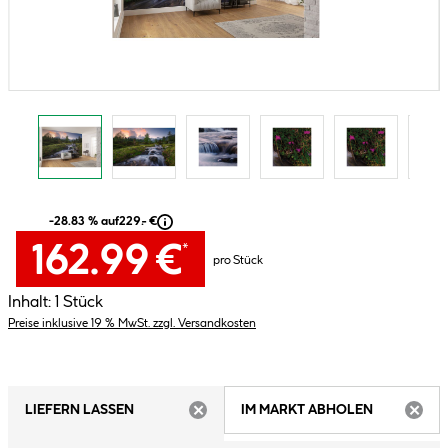
-28.83 % auf
229.- €
162.99 €
*
pro Stück
Inhalt:
1 Stück
Preise inklusive 19 % MwSt. zzgl. Versandkosten
LIEFERN LASSEN
IM MARKT ABHOLEN
ARTIKEL NICHT VERFÜGBAR
ARTIK