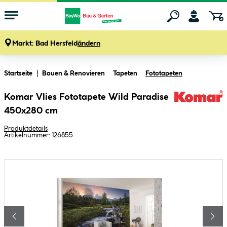
Markt:
Bad Hersfeld
ändern
Zum Hauptinhalt springen
Startseite
Bauen & Renovieren
Tapeten
Fototapeten
Komar Vlies Fototapete Wild Paradise
450x280 cm
Produktdetails
Artikelnummer:
126855
Bildergalerie überspringen