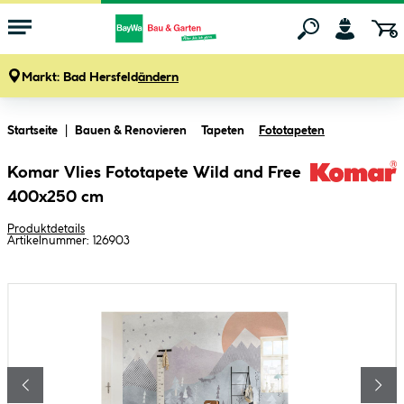
Markt:
Bad Hersfeld
ändern
Zum Hauptinhalt springen
Startseite
Bauen & Renovieren
Tapeten
Fototapeten
Komar Vlies Fototapete Wild and Free
400x250 cm
Produktdetails
Artikelnummer:
126903
Bildergalerie überspringen