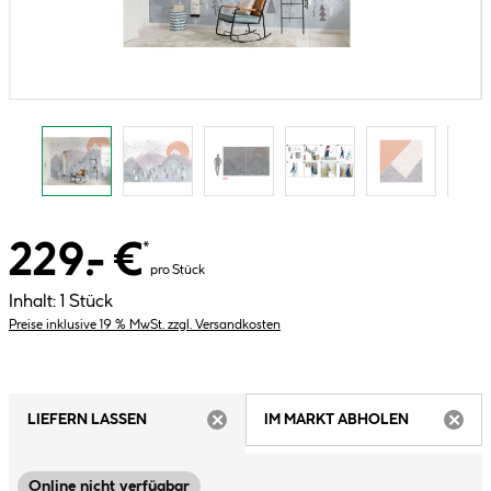
229.- €
*
pro Stück
Inhalt:
1 Stück
Preise inklusive 19 % MwSt. zzgl. Versandkosten
LIEFERN LASSEN
IM MARKT ABHOLEN
ARTIKEL NICHT VERFÜGBAR
ARTIK
Online nicht verfügbar