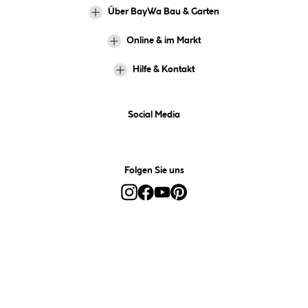
Über BayWa Bau & Garten
Online & im Markt
Hilfe & Kontakt
Social Media
Folgen Sie uns
Alle Preise inkl. gesetzl. Mehrwertsteuer zzgl.
Versandkosten
und ggf.
Nachnahmegebühren, wenn nicht anders angegeben.
*Preis bestimmt sich auf Basis Ihres hinterlegten Marktes.
**Nur für Inhaber der BayWa-Card. Nicht kombinierbar mit
Sofortrabatten, Aktionen, Rabatt-Coupons und Rabatt-Gutscheinen. Um
den BayWa-Card-Preis zu erhalten, legen Sie den Artikel in den
Warenkorb und hinterlegen Sie bei der Bestellung Ihre BayWa-Card-